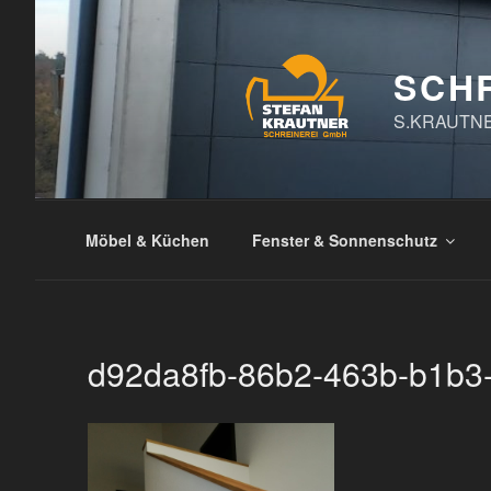
Zum
Inhalt
springen
SCH
S.KRAUTN
Möbel & Küchen
Fenster & Sonnenschutz
d92da8fb-86b2-463b-b1b3