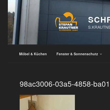
Zum
Inhalt
springen
SCH
S.KRAUTN
Möbel & Küchen
Fenster & Sonnenschutz
98ac3006-03a5-4858-ba0