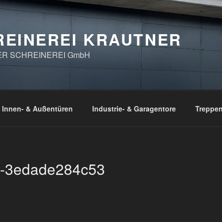
REINEREI KRAUTNER
ER SCHREINEREI GmbH
Innen- & Außentüren
Industrie- & Garagentore
Treppe
1-3edade284c53