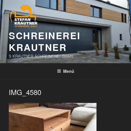
Zum
Inhalt
springen
SCHREINEREI
KRAUTNER
S.KRAUTNER SCHREINEREI GmbH
Menü
IMG_4580