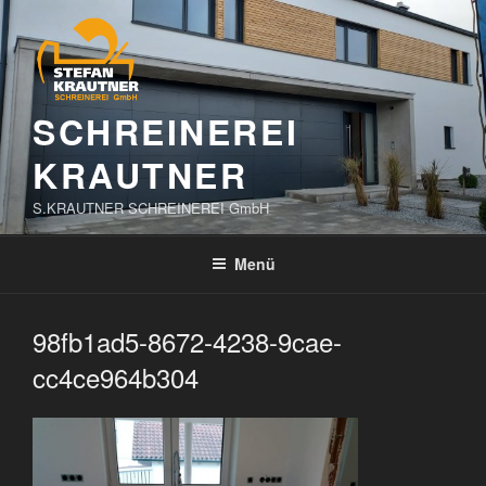
Zum
Inhalt
springen
SCHREINEREI
KRAUTNER
S.KRAUTNER SCHREINEREI GmbH
Menü
98fb1ad5-8672-4238-9cae-
cc4ce964b304