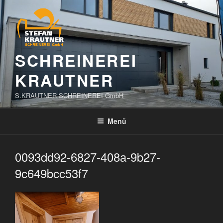
Zum
Inhalt
springen
SCHREINEREI
KRAUTNER
S.KRAUTNER SCHREINEREI GmbH
Menü
0093dd92-6827-408a-9b27-
9c649bcc53f7